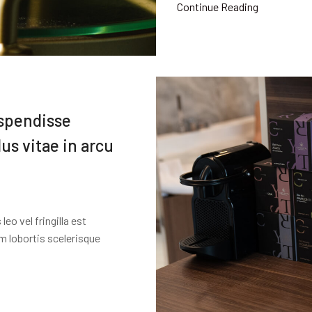
Continue Reading
uspendisse
lus vitae in arcu
o vel fringilla est
im lobortis scelerisque