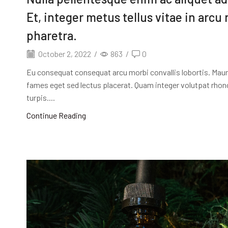
Et, integer metus tellus vitae in arcu
pharetra.
October 2, 2022
/
863
/
0
Eu consequat consequat arcu morbi convallis lobortis. Mauris,
fames eget sed lectus placerat. Quam integer volutpat rhonc
turpis....
Continue Reading