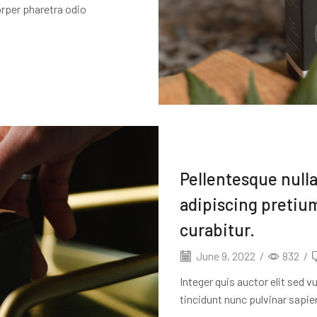
orper pharetra odio
Pellentesque nulla
adipiscing pretium
curabitur.
June 9, 2022
/
832
/
Integer quis auctor elit sed
tincidunt nunc pulvinar sapien