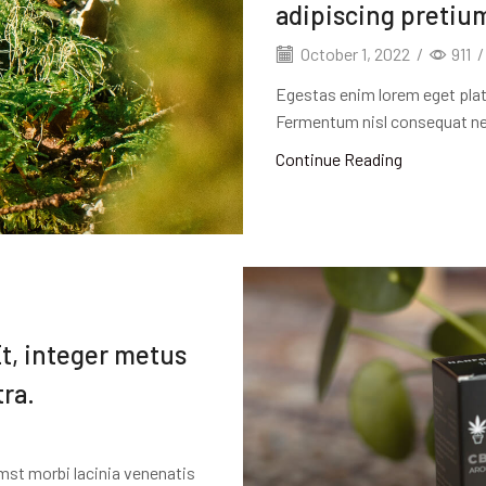
adipiscing pretiu
October 1, 2022
/
911
/
Egestas enim lorem eget plat
Fermentum nisl consequat ne
Continue Reading
Et, integer metus
tra.
umst morbi lacinia venenatis