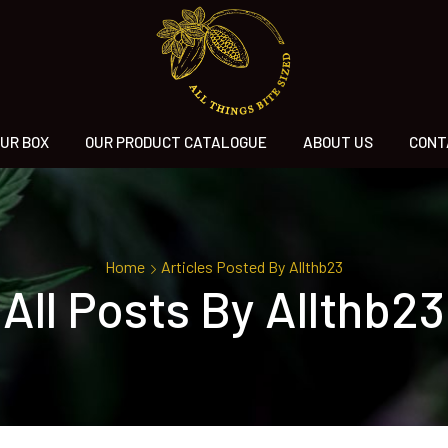
UR BOX
OUR PRODUCT CATALOGUE
ABOUT US
CONT
Home
Articles Posted By
Allthb23
All Posts By Allthb23